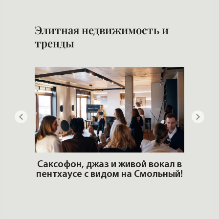
Элитная недвижимость и
тренды
ОШИ.
Саксофон, джаз и живой вокал в
T
пентхаусе с видом на Смольный!
РО
Но