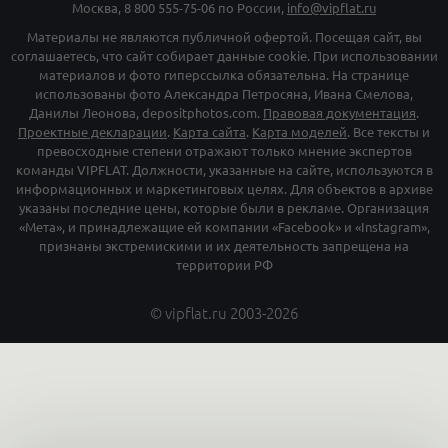
Москва,
8 800 555-75-06
по России,
info@vipflat.ru
Материалы не являются публичной офертой. Посещая сайт, вы
соглашаетесь, что сайт собирает данные cookie. При использовании
материалов и фото гиперссылка обязательна. На странице
использованы фото Александра Петросяна, Ивана Смелова,
Данилы Леонова, depositphotos.com.
Правовая документация
.
Проектные декларации
.
Карта сайта
.
Карта моделей
. Все тексты и
превосходные степени отражают только мнение экспертов
команды VIPFLAT. Должности, указанные на сайте, используются в
информационных и маркетинговых целях. Для объектов в архиве
указаны последние цены, которые были в рекламе. Организация
«Мета», и принадлежащие ей компании «Facebook» и «Instagram»,
признаны экстремискими и их деятельность запрещена на
территории РФ
©
vipflat.ru
2003-2026