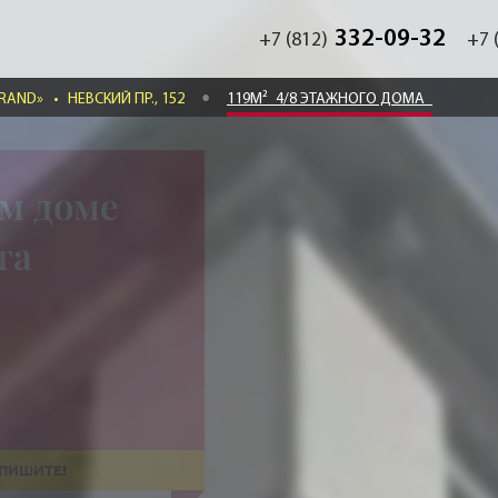
332-09-32
+7 (812)
+7 
GRAND»
•
НЕВСКИЙ ПР., 152
119М²
4/8 ЭТАЖНОГО ДОМА
м доме
та