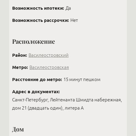
гарантии от продавца, что объект будет продан
Возможность ипотеки:
Да
именно ему. В элитной недвижимости встречаются
абсолютно различные варианты — всё
Возможность рассрочки:
Нет
индивидуально.
Расположение
Район:
Василеостровский
Метро:
Василеостровская
Расстояние до метро:
15 минут пешком
Адрес в документах:
Санкт-Петербург, Лейтенанта Шмидта набережная,
дом 21 (двадцать один), литера А
Дом