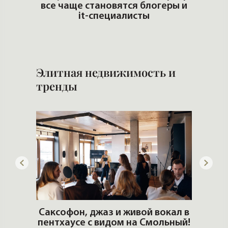
все чаще становятся блогеры и
И
it-специалисты
и 
Элитная недвижимость и
тренды
ОШИ.
Саксофон, джаз и живой вокал в
T
пентхаусе с видом на Смольный!
РО