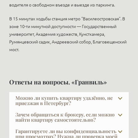
водителя о свободном въезде и выезде из паркинга.
В 15 минутах ходьбы станция метро "Василеостровская". В
зоне 10-ти минутной доступности — Государственный
университет, Академия художеств, Кунсткамера,
Румянцевский садик, Андреевский собор, Благовещенский
мост.
Ответы на вопросы. «Гранвиль»
Можно ли купить квартиру удалённо, не
приезжая в Петербург?
Да, мы регулярно работаем с покупателями из
Зачем обращаться к брокеру, если можно
разных городов. И Москвы и Челябинска, Воркуты,
найти квартиру самостоятельно?
Саха-Якутии, Краснодара…. Организуем
Показательный факт: строительные компании
Гарантируете ли вы конфиденциальность
видеопоказы, готовим подробную презентацию и
продают через брокеров 50–75% квартир. Мы
при просмотрах? Нужна ли проверка моей