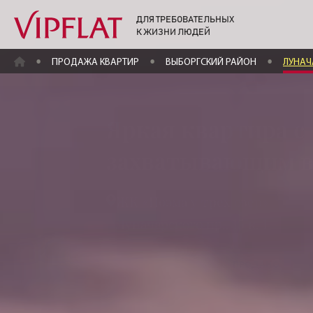
ДЛЯ ТРЕБОВАТЕЛЬНЫХ
К ЖИЗНИ ЛЮДЕЙ
ГЛАВНАЯ
ПРОДАЖА КВАРТИР
ВЫБОРГСКИЙ РАЙОН
ЛУНАЧА
Яркая квартира с
захватывающим 
ЖК «Поэма у трех озер»
Луначарского пр., 15 к. 1