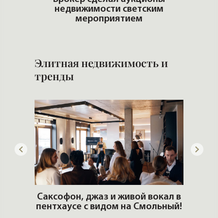
ть?
недвижимости светским
Сам
мероприятием
Элитная недвижимость и
тренды
ОШИ.
Саксофон, джаз и живой вокал в
T
пентхаусе с видом на Смольный!
РО