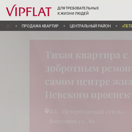
ДЛЯ ТРЕБОВАТЕЛЬНЫХ
К ЖИЗНИ ЛЮДЕЙ
ГЛАВНАЯ
ПРОДАЖА КВАРТИР
ЦЕНТРАЛЬНЫЙ РАЙОН
«ПЕТ
Тихая квартира с
добротным ремон
самом центре жиз
Невского проспек
ЖК «Петербургский стиль»
Восстания ул., 8а