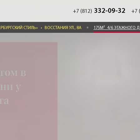
332-09-32
+7 (812)
+7 
ЕРБУРГСКИЙ СТИЛЬ»
•
ВОССТАНИЯ УЛ., 8А
175М²
4/6 ЭТАЖНОГО 
том в
ни у
та