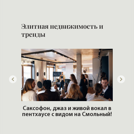
кв
Элитная недвижимость и
тренды
ОШИ.
Саксофон, джаз и живой вокал в
T
пентхаусе с видом на Смольный!
РО
Но