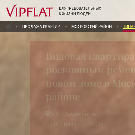
ДЛЯ ТРЕБОВАТЕЛЬНЫХ
К ЖИЗНИ ЛЮДЕЙ
ГЛАВНАЯ
ПРОДАЖА КВАРТИР
МОСКОВСКИЙ РАЙОН
ТИПАН
Видовая квартира
роскошным ремон
новом доме в Мос
районе
ЖК «Доминанта»
Типанова ул., 27/39