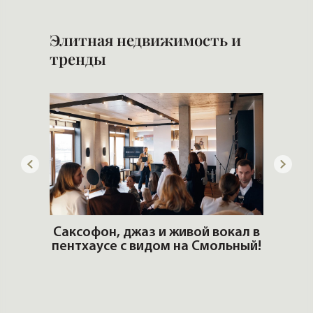
Элитная недвижимость и
тренды
ОШИ.
Саксофон, джаз и живой вокал в
T
пентхаусе с видом на Смольный!
РО
Но