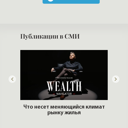
Публикации в СМИ
ьгах
Что несет меняющийся климат
рынку жилья
К
кв