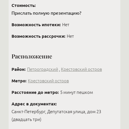
вознаграждение 2,5%.
огромной насмотренностью, чтобы помочь вам
некого приватного дома, то были бы рады такой
Стоимость:
увидеть то, что другие не видят.
проверке новых соседей.
Прислать полную презентацию?
Возможность ипотеки:
Нет
Возможность рассрочки:
Нет
Расположение
Район:
Петроградский
,
Крестовский остров
Метро:
Крестовский остров
Расстояние до метро:
5 минут пешком
Адрес в документах:
Санкт-Петербург, Депутатская улица, дом 23
(двадцать три)