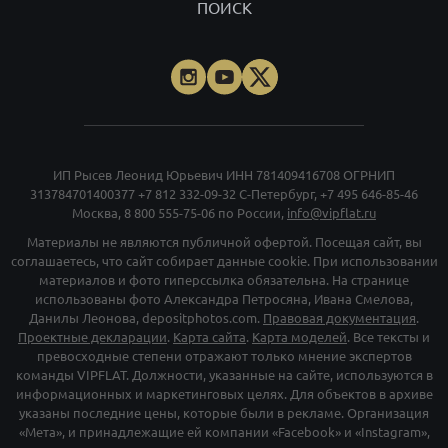
ПОИСК
ИП Рысев Леонид Юрьевич ИНН 781409416708 ОГРНИП
313784701400377
+7 812 332-09-32
С-Петербург,
+7 495 646-85-46
Москва,
8 800 555-75-06
по России,
info@vipflat.ru
Материалы не являются публичной офертой. Посещая сайт, вы
соглашаетесь, что сайт собирает данные cookie. При использовании
материалов и фото гиперссылка обязательна. На странице
использованы фото Александра Петросяна, Ивана Смелова,
Данилы Леонова, depositphotos.com.
Правовая документация
.
Проектные декларации
.
Карта сайта
.
Карта моделей
. Все тексты и
превосходные степени отражают только мнение экспертов
команды VIPFLAT. Должности, указанные на сайте, используются в
информационных и маркетинговых целях. Для объектов в архиве
указаны последние цены, которые были в рекламе. Организация
«Мета», и принадлежащие ей компании «Facebook» и «Instagram»,