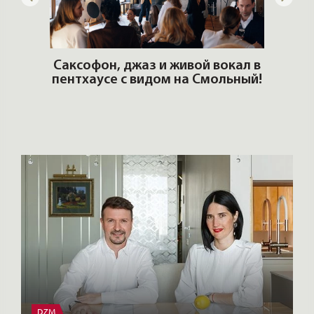
ОШИ.
Саксофон, джаз и живой вокал в
T
пентхаусе с видом на Смольный!
РО
Но
DZM