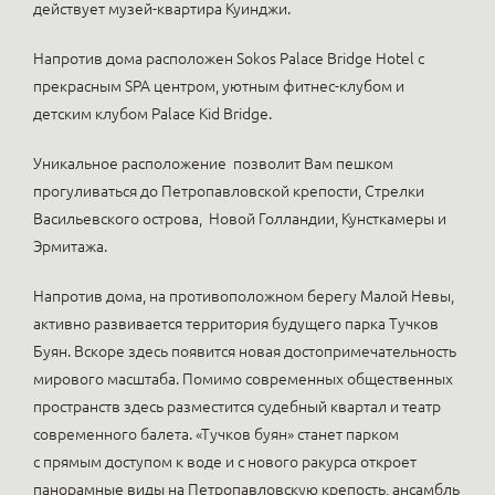
действует музей-квартира Куинджи.
Напротив дома расположен Sokos Palace Bridge Hotel с
прекрасным SPA центром, уютным фитнес-клубом и
детским клубом Рalace Kid Bridge.
Уникальное расположение позволит Вам пешком
прогуливаться до Петропавловской крепости, Стрелки
Васильевского острова, Новой Голландии, Кунсткамеры и
Эрмитажа.
Напротив дома, на противоположном берегу Малой Невы,
активно развивается территория будущего парка Тучков
Буян. Вскоре здесь появится новая достопримечательность
мирового масштаба. Помимо современных общественных
пространств здесь разместится судебный квартал и театр
современного балета. «Тучков буян» станет парком
с прямым доступом к воде и с нового ракурса откроет
панорамные виды на Петропавловскую крепость, ансамбль