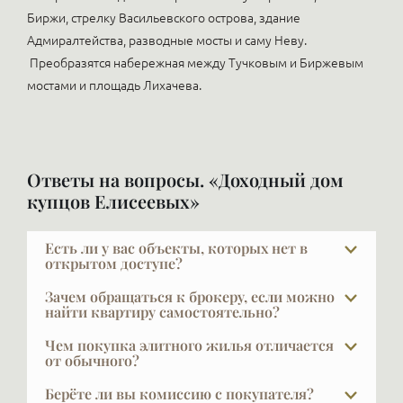
Биржи, стрелку Васильевского острова, здание
Адмиралтейства, разводные мосты и саму Неву.
Преобразятся набережная между Тучковым и Биржевым
мостами и площадь Лихачева.
Ответы на вопросы. «Доходный дом
купцов Елисеевых»
Есть ли у вас объекты, которых нет в
открытом доступе?
В элите далеко не всё есть в открытой рекламе, и
Зачем обращаться к брокеру, если можно
это объяснимо: часть наших клиентов не хочет,
найти квартиру самостоятельно?
чтобы кто-то знал, что они планируют продавать
Показательный факт: строительные компании
Чем покупка элитного жилья отличается
жильё. Другая часть осознанно выбирает закрытую
продают через брокеров 50–75% квартир. Мы
от обычного?
продажу — она очень эффектна, потому что
сами не всегда понимаем, почему так много, — но
У покупателя элитной недвижимости уже есть
интрига привлекает. Обращайтесь к своему
Берёте ли вы комиссию с покупателя?
причина та же, с которой сталкивается любой