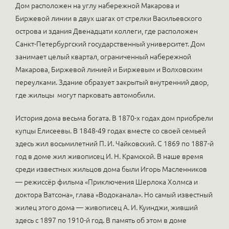
Дом расположен на углу набережной Макарова и
Биржевой линии в двух шагах от стрелки Васильевского
острова и здания Двенадцати коллеги, где расположен
Санкт-Петербургский государственный университет. Дом
занимает целый квартал, ограниченный набережной
Макарова, Биржевой линией и Биржевым и Волховским
переулками. Здание образует закрытый внутренний двор,
где жильцы могут парковать автомобили.
История дома весьма богата. В 1870-х годах дом приобрели
купцы Елисеевы. В 1848-49 годах вместе со своей семьей
здесь жил восьмилетний П. И. Чайковский. С 1869 по 1887-й
год в доме жил живописец И. Н. Крамской. В наше время
среди известных жильцов дома были Игорь Масленников
— режиссёр фильма «Приключения Шерлока Холмса и
доктора Ватсона», глава «Водоканала». Но самый известный
жилец этого дома — живописец А. И. Куинджи, живший
здесь с 1897 по 1910-й год. В память об этом в доме