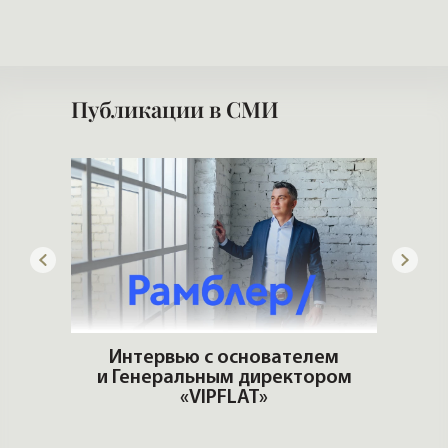
Публикации в СМИ
ны
Интервью с основателем
им
и Генеральным директором
Стр
«VIPFLAT»