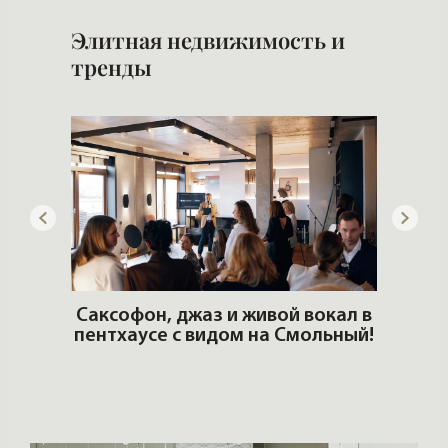
Элитная недвижимость и
тренды
ОШИ.
Саксофон, джаз и живой вокал в
T
пентхаусе с видом на Смольный!
РО
Но