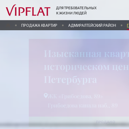
ДЛЯ ТРЕБОВАТЕЛЬНЫХ
К ЖИЗНИ ЛЮДЕЙ
ГЛАВНАЯ
ПРОДАЖА КВАРТИР
АДМИРАЛТЕЙСКИЙ РАЙОН
Изысканная квар
историческом це
Петербурга
ЖК «Грибоедова, 89»
Грибоедова канала наб., 89