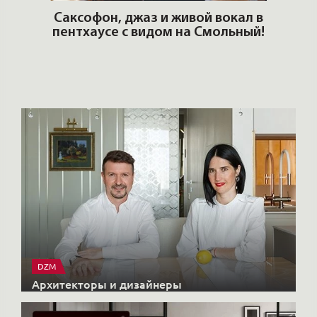
ОШИ.
Саксофон, джаз и живой вокал в
T
пентхаусе с видом на Смольный!
РО
Но
DZM
Архитекторы и дизайнеры