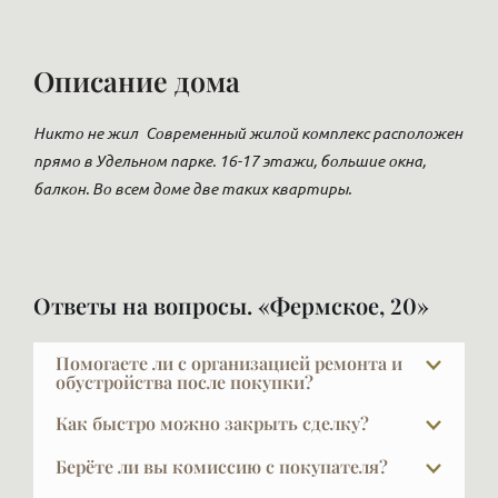
Описание дома
Никто не жил
Современный жилой комплекс расположен
прямо в Удельном парке. 16-17 этажи, большие окна,
балкон. Во всем доме две таких квартиры.
Ответы на вопросы. «Фермское, 20»
Помогаете ли с организацией ремонта и
обустройства после покупки?
Да, и это очень важный выбор — найти дизайнера и
Как быстро можно закрыть сделку?
строителя по рекомендации. Ремонт — большая
Обычный срок сделки — около трёх недель.
проблема и сложная задача, поручать её стоит
Берёте ли вы комиссию с покупателя?
Примерно неделю ведётся согласование
только тому, кто был проверен. Мы видим, что