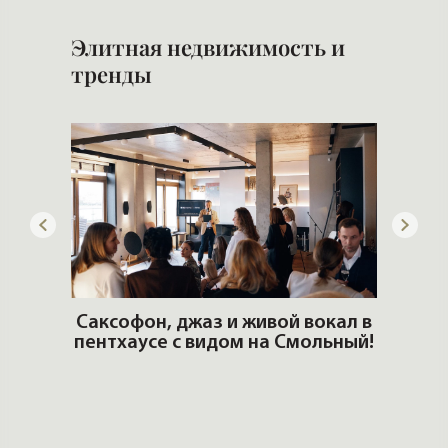
Элитная недвижимость и
тренды
ОШИ.
Саксофон, джаз и живой вокал в
T
пентхаусе с видом на Смольный!
РО
Но