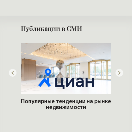
Публикации в СМИ
ем
Популярные тенденции на рынке
ром
недвижимости
Поку
все 