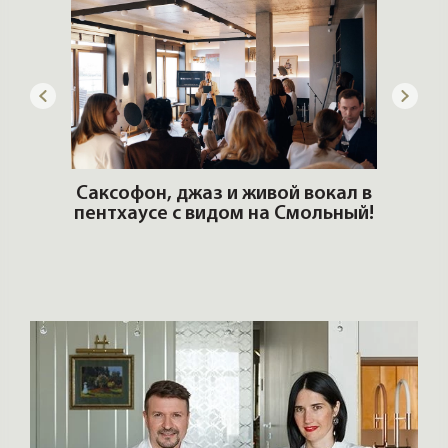
ОШИ.
Саксофон, джаз и живой вокал в
T
пентхаусе с видом на Смольный!
РО
Но