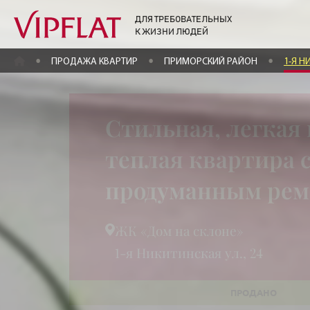
ДЛЯ ТРЕБОВАТЕЛЬНЫХ
К ЖИЗНИ ЛЮДЕЙ
ГЛАВНАЯ
ПРОДАЖА КВАРТИР
ПРИМОРСКИЙ РАЙОН
1-Я Н
Стильная, легкая 
теплая квартира 
продуманным ре
ЖК «Дом на склоне»
1-я Никитинская ул., 24