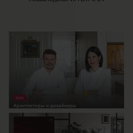
Пе
DZM
Архитекторы и дизайнеры