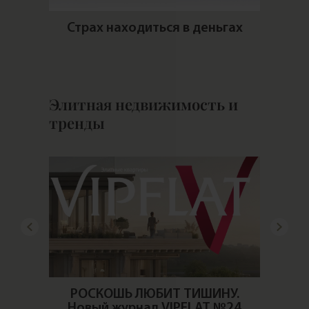
ую
Страх находиться в деньгах
ть?
Хоч
Элитная недвижимость и
тренды
окал в
РОСКОШЬ ЛЮБИТ ТИШИНУ.
льный!
Новый журнал VIPFLAT №24