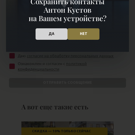
Сохранить контакты
Aнтон Кустов
на Вашем устройстве?
ДА
НЕТ
Даю
согласие на обработку персональных данных
Ознакомлен и согласен с
политикой
конфиденциальности
ОТПРАВИТЬ СООБЩЕНИЕ
А вот еще такие есть
СКИДКА — 10% ТОЛЬКО СЕЙЧАС