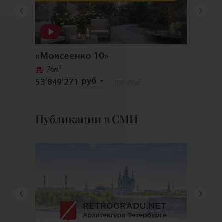
«Моисеенко 10»
«Прио
76м²
133м
руб
53'849'271
192'12
709 т₽
/м²
Публикации в СМИ