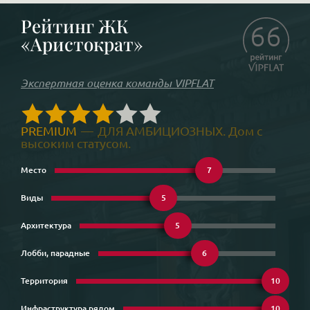
вещей, которыми будут наслаждаться другие.
Рейтинг ЖК
66
«Аристократ»
Экспертная оценка команды VIPFLAT
PREMIUM
—
ДЛЯ АМБИЦИОЗНЫХ. Дом с
высоким статусом.
Место
7
Виды
5
Архитектура
5
Лобби, парадные
6
Территория
10
Инфраструктура рядом
10