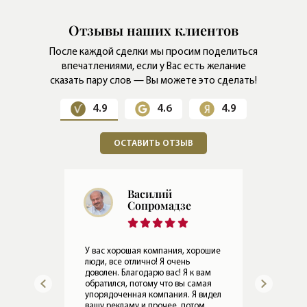
Отзывы наших клиентов
После каждой сделки мы просим поделиться
впечатлениями,
если у Вас есть желание
сказать пару слов — Вы можете это сделать!
4.9
4.6
4.9
ОСТАВИТЬ ОТЗЫВ
Евгений
Герасимов
Мы 
раб
ошие
Все в порядке, Леониду привет. По
Оче
работе Ирины все хорошо.
ком
ам
08.05.2024
Прослушать отзыв
ая
15.
идел