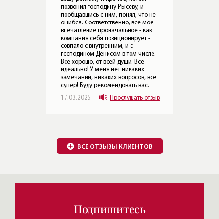
о не
мое
ВСЕ ОТЗЫВЫ КЛИЕНТОВ
ак
 -
сле.
 все
.
Подпишитесь
отзыв
Узнавайте о новых квартирах, интересных
проектах и историях
Обзоры элитных домов
и квартир от Леонида