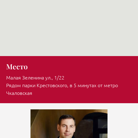
Место
Малая Зеленина ул., 1/22
Рядом парки Крестовского, в 5 минутах от метро
Чкаловская