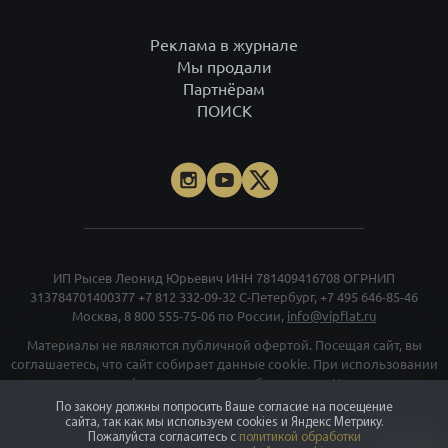
ИП Рысев Леонид Юрьевич ИНН 781409416708 ОГРНИП
313784701400377
+7 812 332-09-32
С-Петербург,
+7 495 646-85-46
Москва,
8 800 555-75-06
по России,
info@vipflat.ru
Материалы не являются публичной офертой. Посещая сайт, вы
соглашаетесь, что сайт собирает данные cookie. При использовании
материалов и фото гиперссылка обязательна. На странице
использованы фото Александра Петросяна, Ивана Смелова,
Данилы Леонова, depositphotos.com.
Правовая документация
.
Проектные декларации
.
Карта сайта
.
Карта моделей
. Все тексты и
превосходные степени отражают только мнение экспертов
команды VIPFLAT. Должности, указанные на сайте, используются в
информационных и маркетинговых целях. Для объектов в архиве
указаны последние цены, которые были в рекламе. Организация
«Мета», и принадлежащие ей компании «Facebook» и «Instagram»,
признаны экстремискими и их деятельность запрещена на
территории РФ
©
vipflat.ru
2003-2026
По закону должны попросить Ваше согласие на посещение
сайта, так как мы используем cookies и Яндекс Метрику.
Пожалуйста согласитесь с
политикой обработки