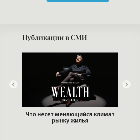
го
Что несет меняющийся климат
рынку жилья
Хоч
Элитная недвижимость и
тренды