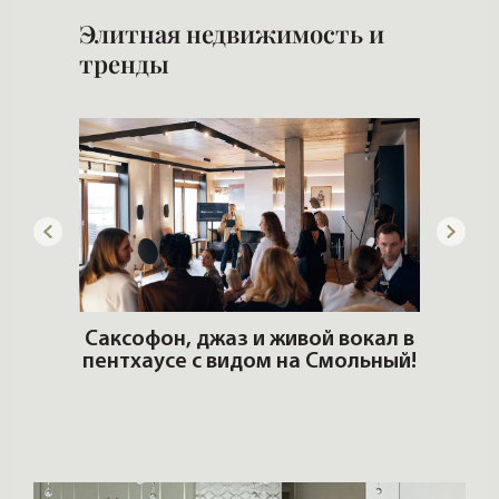
ОШИ.
Саксофон, джаз и живой вокал в
T
пентхаусе с видом на Смольный!
РО
Но
DZM
Архитекторы и дизайнеры