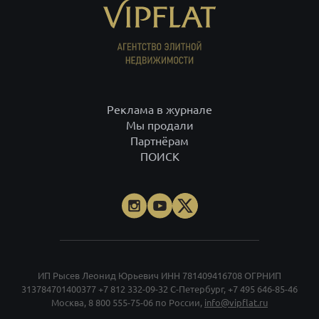
ИП Рысев Леонид Юрьевич ИНН 781409416708 ОГРНИП
313784701400377
+7 812 332-09-32
С-Петербург,
+7 495 646-85-46
Москва,
8 800 555-75-06
по России,
info@vipflat.ru
Материалы не являются публичной офертой. Посещая сайт, вы
соглашаетесь, что сайт собирает данные cookie. При использовании
материалов и фото гиперссылка обязательна. На странице
использованы фото Александра Петросяна, Ивана Смелова,
Данилы Леонова, depositphotos.com.
Правовая документация
.
Проектные декларации
.
Карта сайта
.
Карта моделей
. Все тексты и
превосходные степени отражают только мнение экспертов
команды VIPFLAT. Должности, указанные на сайте, используются в
информационных и маркетинговых целях. Для объектов в архиве
указаны последние цены, которые были в рекламе. Организация
«Мета», и принадлежащие ей компании «Facebook» и «Instagram»,
признаны экстремискими и их деятельность запрещена на
территории РФ