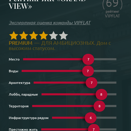
69
VIEW»
Экспертная оценка команды VIPFLAT
PREMIUM
—
ДЛЯ АМБИЦИОЗНЫХ. Дом с
высоким статусом.
Место
7
Виды
7
Архитектура
7
Лобби, парадные
8
Территория
8
Инфраструктура рядом
6
Престижно жить
7