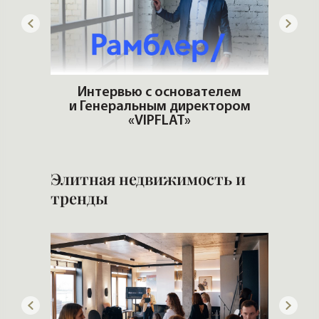
Элитная недвижимость и
тренды
ОШИ.
Саксофон, джаз и живой вокал в
T
пентхаусе с видом на Смольный!
РО
Но