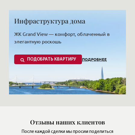
Инфраструктура дома
ЖК Grand View — комфорт, облаченный в
элегантную роскошь
ПОДРОБНЕЕ
ПОДОБРАТЬ КВАРТИРУ
8 корпусов по 8 этажей, богатая
квартирография — в ЖК Grand View купить
Отзывы наших клиентов
квартиру могут люди с самыми высокими
После каждой сделки мы просим поделиться
требованиями к новому жилью, комфорту и