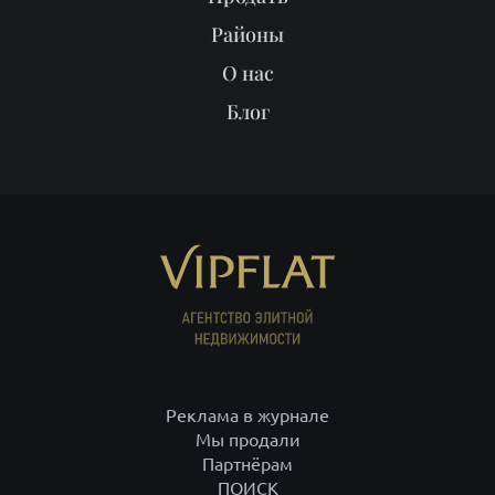
Реклама в журнале
Мы продали
Партнёрам
ПОИСК
ИП Рысев Леонид Юрьевич ИНН 781409416708 ОГРНИП
313784701400377
+7 812 332-09-32
С-Петербург,
+7 495 646-85-46
Москва,
8 800 555-75-06
по России,
info@vipflat.ru
Материалы не являются публичной офертой. Посещая сайт, вы