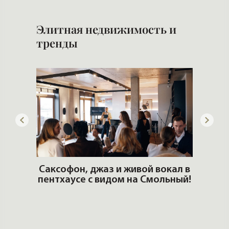
ОШИ.
Саксофон, джаз и живой вокал в
T
пентхаусе с видом на Смольный!
РО
Но
DZM