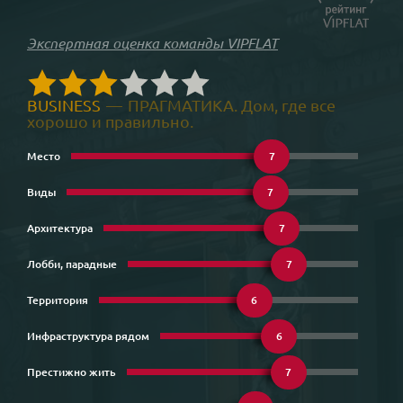
Экспертная оценка команды VIPFLAT
BUSINESS
—
ПРАГМАТИКА. Дом, где все
хорошо и правильно.
Место
7
Виды
7
Архитектура
7
Лобби, парадные
7
Территория
6
Инфраструктура рядом
6
Престижно жить
7