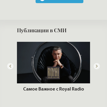
ны
Самое Важное с Royal Radio
им
К
кв
Элитная недвижимость и
тренды