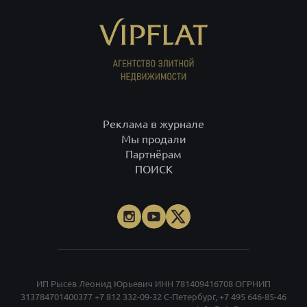
ПОИСК
ИП Рысев Леонид Юрьевич ИНН 781409416708 ОГРНИП
313784701400377
+7 812 332-09-32
С-Петербург,
+7 495 646-85-46
Москва,
8 800 555-75-06
по России,
info@vipflat.ru
Материалы не являются публичной офертой. Посещая сайт, вы
соглашаетесь, что сайт собирает данные cookie. При использовании
материалов и фото гиперссылка обязательна. На странице
использованы фото Александра Петросяна, Ивана Смелова,
Данилы Леонова, depositphotos.com.
Правовая документация
.
Проектные декларации
.
Карта сайта
.
Карта моделей
. Все тексты и
превосходные степени отражают только мнение экспертов
команды VIPFLAT. Должности, указанные на сайте, используются в
информационных и маркетинговых целях. Для объектов в архиве
указаны последние цены, которые были в рекламе. Организация
«Мета», и принадлежащие ей компании «Facebook» и «Instagram»,