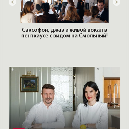
ОШИ.
Саксофон, джаз и живой вокал в
T
пентхаусе с видом на Смольный!
РО
Но