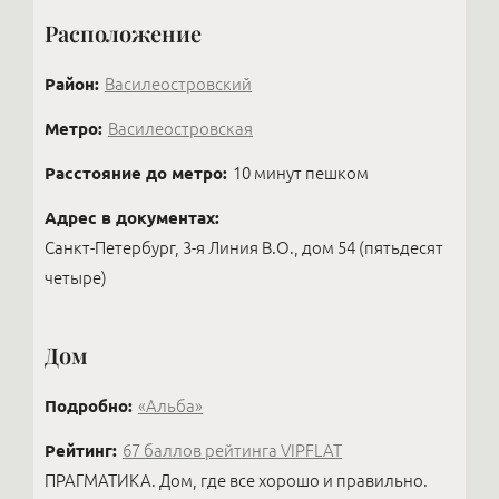
платёж оплатить онлайн.
стильный ремонт и продаёт с прибылью —
Расположение
получая огромное наслаждение от созидания
вещей, которыми будут наслаждаться другие.
Район:
Василеостровский
Метро:
Василеостровская
Расстояние до метро:
10 минут пешком
Адрес в документах:
Санкт-Петербург, 3-я Линия В.О., дом 54 (пятьдесят
четыре)
Дом
Подробно:
«Альба»
Рейтинг:
67 баллов рейтинга VIPFLAT
ПРАГМАТИКА. Дом, где все хорошо и правильно.