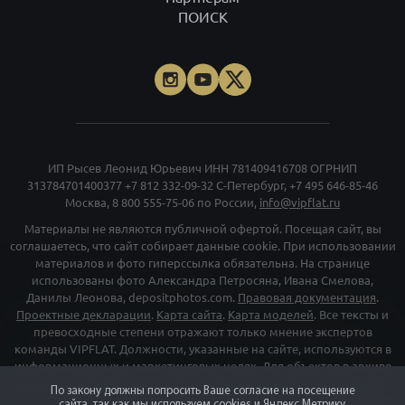
ПОИСК
ИП Рысев Леонид Юрьевич ИНН 781409416708 ОГРНИП
313784701400377
+7 812 332-09-32
С-Петербург,
+7 495 646-85-46
Москва,
8 800 555-75-06
по России,
info@vipflat.ru
Материалы не являются публичной офертой. Посещая сайт, вы
соглашаетесь, что сайт собирает данные cookie. При использовании
материалов и фото гиперссылка обязательна. На странице
использованы фото Александра Петросяна, Ивана Смелова,
Данилы Леонова, depositphotos.com.
Правовая документация
.
Проектные декларации
.
Карта сайта
.
Карта моделей
. Все тексты и
превосходные степени отражают только мнение экспертов
команды VIPFLAT. Должности, указанные на сайте, используются в
информационных и маркетинговых целях. Для объектов в архиве
указаны последние цены, которые были в рекламе. Организация
По закону должны попросить Ваше согласие на посещение
«Мета», и принадлежащие ей компании «Facebook» и «Instagram»,
сайта, так как мы используем cookies и Яндекс Метрику.