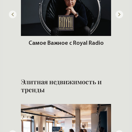
ем
Самое Важное с Royal Radio
ром
Попул
Элитная недвижимость и
тренды