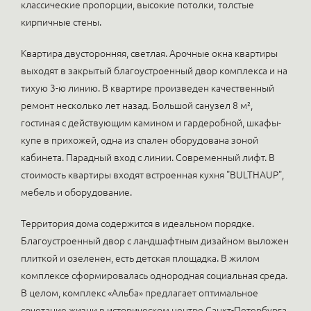
клаcсические пропорции, высокие потолки, толстые
кирпичные стены.
Квартира двусторонняя, светлая. Арочные окна квартиры
выходят в закрытый благоустроенный двор комплекса и на
тихую 3-ю линию. В квартире произведен качественный
ремонт несколько лет назад. Большой санузел 8 м²,
гостиная с действующим камином и гардеробной, шкафы-
купе в прихожей, одна из спален оборудована зоной
кабинета. Парадный вход с линии. Современный лифт. В
стоимость квартиры входят встроенная кухня "BULTHAUP",
мебель и оборудование.
Территория дома содержится в идеальном порядке.
Благоустроенный двор с ландшафтным дизайном выложен
плиткой и озеленен, есть детская площадка. В жилом
комплексе сформировалась однородная социальная среда.
В целом, комплекс «Альба» предлагает оптимальное
сочетание жизни в историческом центре Санкт-Петербурга