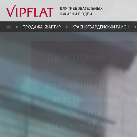
ДЛЯ ТРЕБОВАТЕЛЬНЫХ
К ЖИЗНИ ЛЮДЕЙ
ГЛАВНАЯ
ПРОДАЖА КВАРТИР
КРАСНОГВАРДЕЙСКИЙ РАЙОН
Просторная
однокомнатная к
с огромным
застекленным ба
новом элитном к
рядом с Малоохт