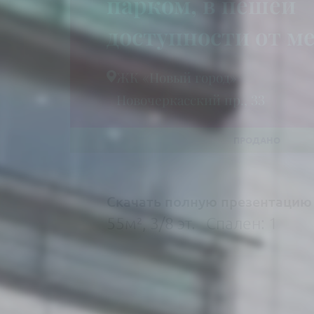
парком, в пешей
доступности от м
ЖК «Новый город»
Новочеркасский пр., 33
Скачать полную презентацию