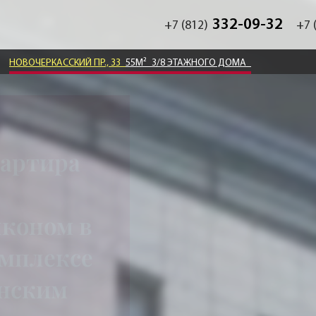
332-09-32
+7 (812)
+7 
НОВОЧЕРКАССКИЙ ПР., 33
55М²
3/8 ЭТАЖНОГО ДОМА
вартира
лконом в
омплексе
инским