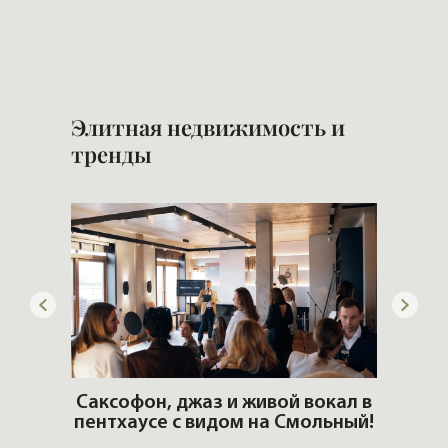
Что 
Элитная недвижимость и
тренды
ОШИ.
Саксофон, джаз и живой вокал в
T
пентхаусе с видом на Смольный!
РО