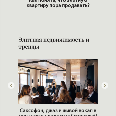
го
Как понять, что элитную
квартиру пора продавать?
И
и 
Элитная недвижимость и
тренды
ОШИ.
Саксофон, джаз и живой вокал в
T
пентхаусе с видом на Смольный!