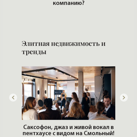
компанию?
Поку
все 
Элитная недвижимость и
тренды
ОШИ.
Саксофон, джаз и живой вокал в
T
пентхаусе с видом на Смольный!
РО