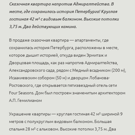
Cказочная квартира напротив Адмиралтейства. В
месте, где сохранилась история Петербурга! Круглая
гостиная 42 м² с видовым балконом. Высокие потолки
3,75 м. Два действующих камина.
В продаже сказочная квартира — апартаменты, где
сохранилась история Петербурга, расположены в месте,
которое дышит историей, откуда виден Эрмитаж и
Дворцовая площадь, как раз напротив Адмиралтейства,
Александровского сада, рядом с Медный всадником (200 м),
Исаакиевским собором (50 м) и дворцом Лобанова-
Ростовского, где открывается пятизвездный отель сети
Four Seasons. Дом был построен знаменитым архитектором
А.П. Гемилианом
Украшение квартиры — круглая гостиная 42 м² шириной 9
метров с полукруглым видовым балконом. Большая
спальня 28 м² с альковом. Высокие потолки 3,75 м. Два