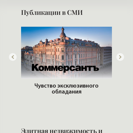
Публикации в СМИ
итные
Чувство эксклюзивного
обладания
К
кв
Элитная недвижимость и