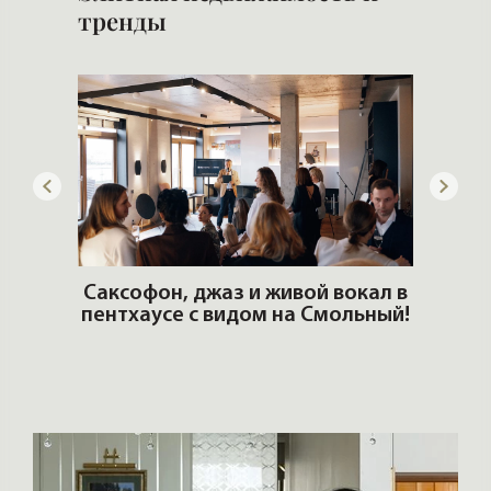
тренды
ОШИ.
Саксофон, джаз и живой вокал в
T
пентхаусе с видом на Смольный!
РО
Но