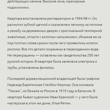
действующих камина. Высокие окна, мраморные
подоконники.
Квартира восстановлена реставратором в 1994-98 гг. Он
расчистил зубной щеткой и скальпелем лепнину на потолке
и резьбу на деревянных дверях с оригинальной темперной
живописью, отчасти с золотым напылением, обнажив ее из
под толстых слоев краски после чего проявились остатки
росписи. Все эти детали сохранены в первозданном виде.
Не перекрашены — оставлены как свидетельства 200 лет
русской истории. В квартире была заменена электрика и
трубы, установлены фильтры.
Последней дореволюционной владелицей была графиня
Надежда Барятинская Стенбок-Фермор. Она основала
"Пассаж", но бежала из России в 1919 году в Бельгию. В
квартире бывал художник Иван Крамской — у него была
мастерская в этом же доме, Илья Репин.