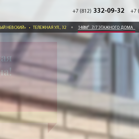
332-09-32
+7 (812)
+7 
ЫЙ НЕВСКИЙ»
•
ТЕЛЕЖНАЯ УЛ., 32
148М²
7/7 ЭТАЖНОГО ДОМА
ная
на!