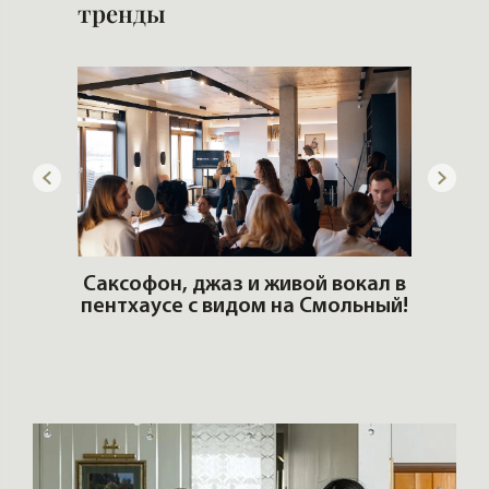
тренды
ОШИ.
Саксофон, джаз и живой вокал в
T
пентхаусе с видом на Смольный!
РО
Но