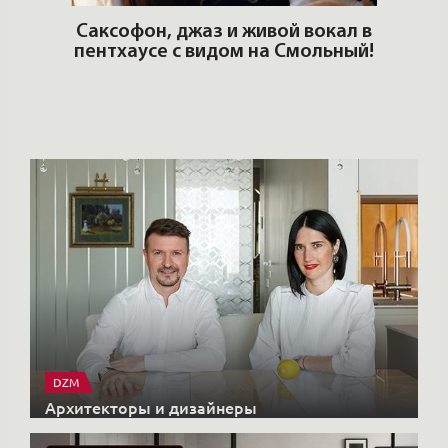
ОШИ.
Саксофон, джаз и живой вокал в
T
пентхаусе с видом на Смольный!
РО
Но
DZM
Архитекторы и дизайнеры