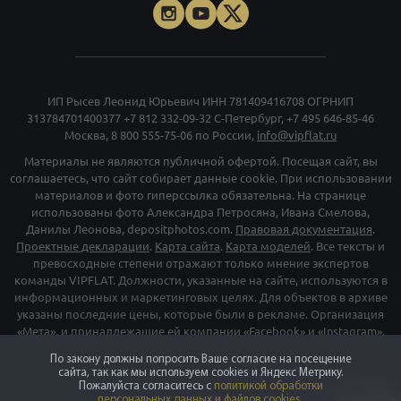
ИП Рысев Леонид Юрьевич ИНН 781409416708 ОГРНИП
313784701400377
+7 812 332-09-32
С-Петербург,
+7 495 646-85-46
Москва,
8 800 555-75-06
по России,
info@vipflat.ru
Материалы не являются публичной офертой. Посещая сайт, вы
соглашаетесь, что сайт собирает данные cookie. При использовании
материалов и фото гиперссылка обязательна. На странице
использованы фото Александра Петросяна, Ивана Смелова,
Данилы Леонова, depositphotos.com.
Правовая документация
.
Проектные декларации
.
Карта сайта
.
Карта моделей
. Все тексты и
превосходные степени отражают только мнение экспертов
команды VIPFLAT. Должности, указанные на сайте, используются в
информационных и маркетинговых целях. Для объектов в архиве
указаны последние цены, которые были в рекламе. Организация
«Мета», и принадлежащие ей компании «Facebook» и «Instagram»,
признаны экстремискими и их деятельность запрещена на
По закону должны попросить Ваше согласие на посещение
территории РФ
сайта, так как мы используем cookies и Яндекс Метрику.
Пожалуйста согласитесь с
политикой обработки
персональных данных и файлов cookies
.