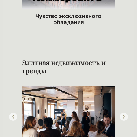
adio
Чувство эксклюзивного
обладания
И
и 
Элитная недвижимость и
тренды