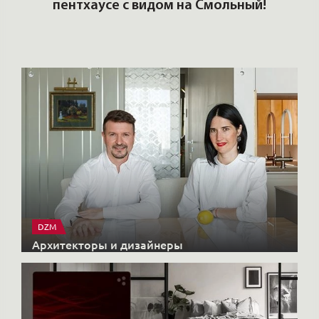
T
пентхаусе с видом на Смольный!
РО
Но
DZM
Архитекторы и дизайнеры