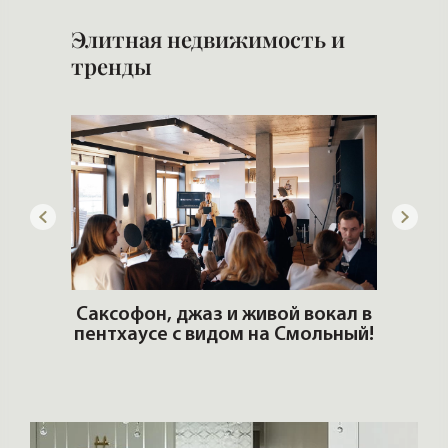
Элитная недвижимость и
тренды
ОШИ.
Саксофон, джаз и живой вокал в
T
пентхаусе с видом на Смольный!
РО
Но