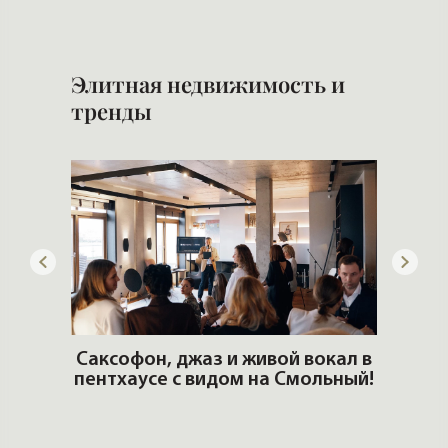
Элитная недвижимость и
тренды
ОШИ.
Саксофон, джаз и живой вокал в
T
пентхаусе с видом на Смольный!
РО
Но