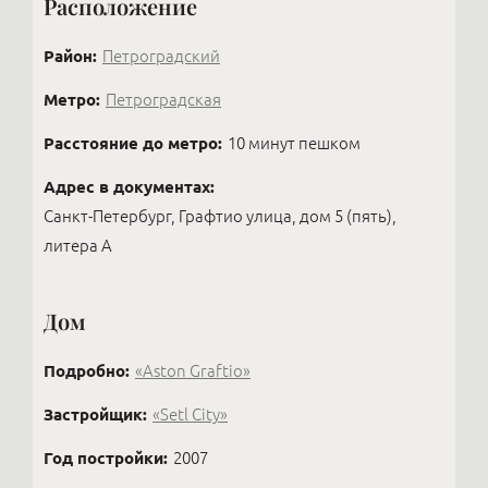
Расположение
каждом варианте много нюансов: нужно зайти и
ощутить ауру, посмотреть, как выглядит парадная,
Район:
Петроградский
и принять это или нет. Но сама механика сделки
сегодня проводится несложно: через Госуслуги
Метро:
Петроградская
можно удалённо подписать агентский и
предварительный договоры, а обеспечительный
Расстояние до метро:
10 минут пешком
платёж оплатить онлайн.
Адрес в документах:
Санкт-Петербург, Графтио улица, дом 5 (пять),
литера А
Дом
Подробно:
«Aston Graftio»
Застройщик:
«Setl City»
Год постройки:
2007