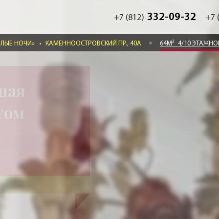
332-09-32
+7 (812)
+7 
ЕЛЫЕ НОЧИ»
•
КАМЕННООСТРОВСКИЙ ПР., 40А
64М²
4/10 ЭТАЖН
шая
нтом