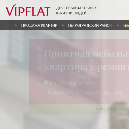
ДЛЯ ТРЕБОВАТЕЛЬНЫХ
К ЖИЗНИ ЛЮДЕЙ
ГЛАВНАЯ
ПРОДАЖА КВАРТИР
ПЕТРОГРАДСКИЙ РАЙОН
«Б
Приятная неболь
квартира с ремо
ЖК «Белые ночи»
Каменноостровский пр., 40а