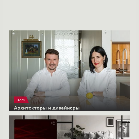
РО
Но
DZM
Архитекторы и дизайнеры