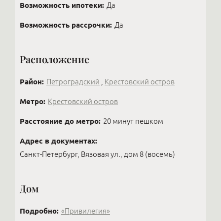
Возможность ипотеки:
будет доставлять радость многие годы. Плюс
Да
и принять это или нет. Но сама механика сделки
открытый рынок — лишь меньшая часть реального
сегодня проводится несложно: через Госуслуги
Возможность рассрочки:
Да
предложения: самые интересные объекты в
можно удалённо подписать агентский и
элитном сегменте продают закрыто, через
предварительный договоры, а обеспечительный
профессиональные контакты.
платёж оплатить онлайн.
Расположение
Район:
Петроградский
,
Крестовский остров
Метро:
Крестовский остров
Расстояние до метро:
20 минут пешком
Адрес в документах:
Санкт-Петербург, Вязовая ул., дом 8 (восемь)
Дом
Подробно:
«Привилегия»