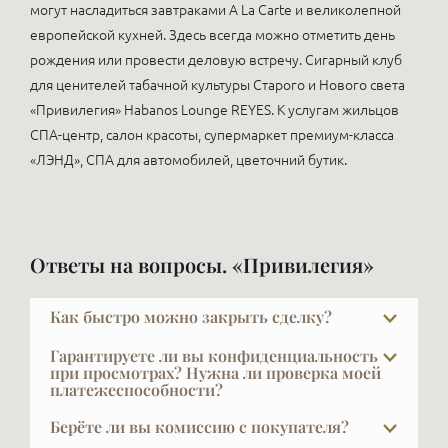
могут насладиться завтраками A La Carte и великолепной
европейской кухней. Здесь всегда можно отметить день
рождения или провести деловую встречу. Сигарный клуб
для ценителей табачной культуры Старого и Нового света
«Привилегия» Habanos Lounge REYES. К услугам жильцов
СПА-центр, салон красоты, супермаркет премиум-класса
«ЛЭНД», СПА для автомобилей, цветочний бутик.
Ответы на вопросы. «Привилегия»
Как быстро можно закрыть сделку?
Обычный срок сделки — около трёх недель.
Гарантируете ли вы конфиденциальность
Примерно неделю ведётся согласование
при просмотрах? Нужна ли проверка моей
платежеспособности?
предварительного договора и внесение
обеспечительного платежа, чтобы прекратить
VIPFLAT 20 лет работает с VIP-клиентами. Они часто
Берёте ли вы комиссию с покупателя?
рекламу и начать готовить сделку. Ещё неделя
закрыты и не публичны — мы понимаем, что такое