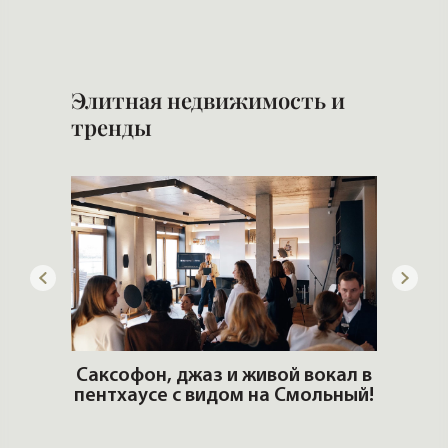
Элитная недвижимость и
тренды
ОШИ.
Саксофон, джаз и живой вокал в
T
пентхаусе с видом на Смольный!
РО
Но