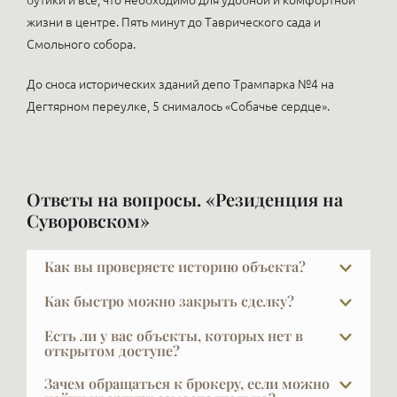
бутики и все, что необходимо для удобной и комфортной
жизни в центре. Пять минут до Таврического сада и
Смольного собора.
До сноса исторических зданий депо Трампарка №4 на
Дегтярном переулке, 5 снималось «Собачье сердце».
Ответы на вопросы. «Резиденция на
Суворовском»
Как вы проверяете историю объекта?
За проверкой объекта мы обращаемся в
Как быстро можно закрыть сделку?
юридические и страховые компании, где это
Обычный срок сделки — около трёх недель.
делается профессионально и масштабно.
Есть ли у вас объекты, которых нет в
Примерно неделю ведётся согласование
открытом доступе?
Дополнительно рекомендуем проводить сделку
предварительного договора и внесение
нотариально: нотариус отвечает своим
В элите далеко не всё есть в открытой рекламе, и
Зачем обращаться к брокеру, если можно
обеспечительного платежа, чтобы прекратить
имуществом за утрату права собственности
это объяснимо: часть наших клиентов не хочет,