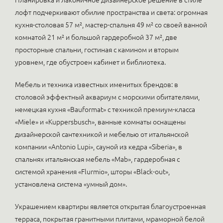
Планировка и лаконичное дизайнерское решение в стиле
лофт подчеркивают обилие пространства и света: огромная
кухня-столовая 57 м², мастер-спальня 49 м² со своей ванной
комнатой 21 м² и большой гардеробной 37 м², две
просторные спальни, гостиная с камином и вторым
уровнем, где обустроен кабинет и библиотека.
Мебель и техника известных именитых брендов: в
столовой эффектный аквариум с морскими обитателями,
немецкая кухня «Bauformat» с техникой премиум-класса
«Miele» и «Kuppersbusch», ванные комнаты оснащены
дизайнерской сантехникой и мебелью от итальянской
компании «Antonio Lupi», сауной из кедра «Siberia», в
спальнях итальянская мебель «Mab», гардеробная с
системой хранения «Flurmio», шторы «Black-out»,
установлена система «умный дом».
Украшением квартиры является открытая благоустроенная
терраса, покрытая гранитными плитами, мраморной белой