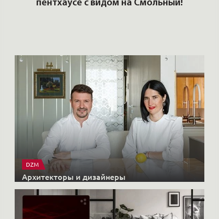
T
пентхаусе с видом на Смольный!
РО
Но
DZM
Архитекторы и дизайнеры