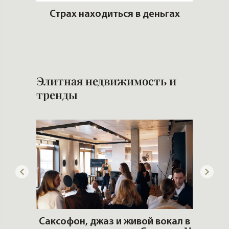
ны
Страх находиться в деньгах
им
Что 
Элитная недвижимость и
тренды
ОШИ.
Саксофон, джаз и живой вокал в