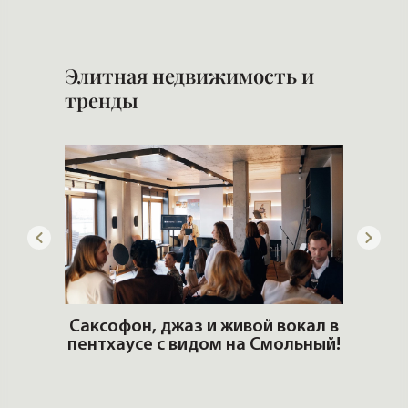
Стр
Элитная недвижимость и
тренды
ОШИ.
Саксофон, джаз и живой вокал в
T
пентхаусе с видом на Смольный!
РО
Но