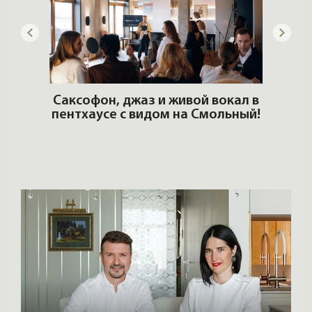
ОШИ.
Саксофон, джаз и живой вокал в
T
пентхаусе с видом на Смольный!
РО
Но