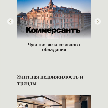
adio
Чувство эксклюзивного
обладания
К
кв
Элитная недвижимость и
тренды