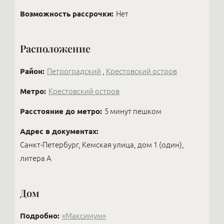
того, кто поможет найти ту квартиру, которая
Возможность рассрочки:
Нет
будет доставлять радость многие годы. Плюс
открытый рынок — лишь меньшая часть реального
предложения: самые интересные объекты в
Расположение
элитном сегменте продают закрыто, через
профессиональные контакты.
Район:
Петроградский
,
Крестовский остров
Метро:
Крестовский остров
Расстояние до метро:
5 минут пешком
Адрес в документах:
Санкт-Петербург, Кемская улица, дом 1 (один),
литера А
Дом
Подробно:
«Максимум»