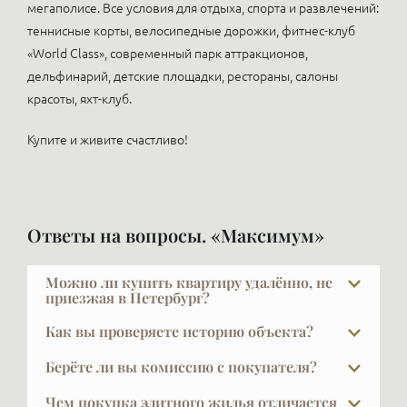
мегаполисе. Все условия для отдыха, спорта и развлечений:
теннисные корты, велосипедные дорожки, фитнес-клуб
«World Class», современный парк аттракционов,
дельфинарий, детские площадки, рестораны, салоны
красоты, яхт-клуб.
Купите и живите счастливо!
Ответы на вопросы. «Максимум»
Можно ли купить квартиру удалённо, не
приезжая в Петербург?
Да, мы регулярно работаем с покупателями из
Как вы проверяете историю объекта?
разных городов. И Москвы и Челябинска, Воркуты,
За проверкой объекта мы обращаемся в
Саха-Якутии, Краснодара…. Организуем
Берёте ли вы комиссию с покупателя?
юридические и страховые компании, где это
видеопоказы, готовим подробную презентацию и
При покупке в новых проектах — нет. Наши услуги
делается профессионально и масштабно.
Чем покупка элитного жилья отличается
сопровождаем сделку дистанционно — вплоть до