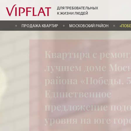
ДЛЯ ТРЕБОВАТЕЛЬНЫХ
К ЖИЗНИ ЛЮДЕЙ
ГЛАВНАЯ
ПРОДАЖА КВАРТИР
МОСКОВСКИЙ РАЙОН
«ПОБ
Квартира с ремон
лучшем доме Мос
района «Победы, 5
Единственное
предложение под
уровня на юге гор