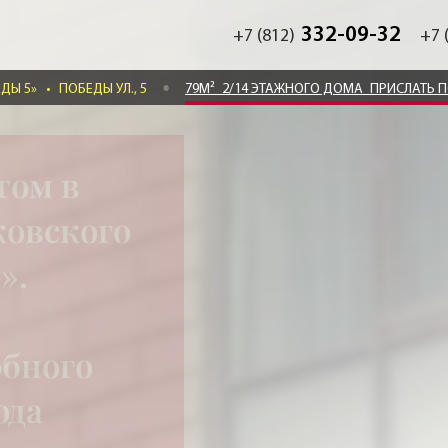
332-09-32
+7 (812)
+7 
ЕДЫ 5»
•
ПОБЕДЫ УЛ., 5
79М²
2/14 ЭТАЖНОГО ДОМА
ПРИСЛАТЬ 
том в
ковского
».
обного
ода