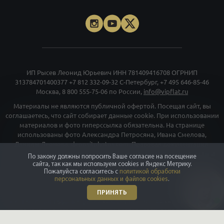
ИП Рысев Леонид Юрьевич ИНН 781409416708 ОГРНИП
313784701400377
+7 812 332-09-32
С-Петербург,
+7 495 646-85-46
Москва,
8 800 555-75-06
по России,
info@vipflat.ru
Материалы не являются публичной офертой. Посещая сайт, вы
соглашаетесь, что сайт собирает данные cookie. При использовании
материалов и фото гиперссылка обязательна. На странице
использованы фото Александра Петросяна, Ивана Смелова,
Данилы Леонова, depositphotos.com.
Правовая документация
.
Проектные декларации
.
Карта сайта
.
Карта моделей
. Все тексты и
По закону должны попросить Ваше согласие на посещение
превосходные степени отражают только мнение экспертов
сайта, так как мы используем cookies и Яндекс Метрику.
Пожалуйста согласитесь с
политикой обработки
команды VIPFLAT. Должности, указанные на сайте, используются в
персональных данных и файлов cookies
.
информационных и маркетинговых целях. Для объектов в архиве
указаны последние цены, которые были в рекламе. Организация
ПРИНЯТЬ
«Мета», и принадлежащие ей компании «Facebook» и «Instagram»,
признаны экстремискими и их деятельность запрещена на
территории РФ