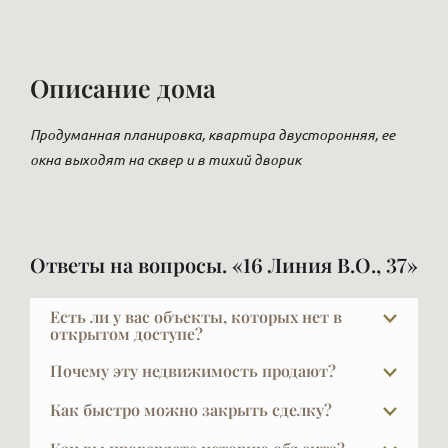
Описание дома
Продуманная планировка, квартира двусторонняя, ее
окна выходят на сквер и в тихий дворик
Ответы на вопросы. «16 Линия В.О., 37»
Есть ли у вас объекты, которых нет в
открытом доступе?
В элите далеко не всё есть в открытой рекламе, и
Почему эту недвижимость продают?
это объяснимо: часть наших клиентов не хочет,
Причины абсолютно разные: изменилась семья,
чтобы кто-то знал, что они планируют продавать
Как быстро можно закрыть сделку?
квартира стала большой или маленькой, кто-то
жильё. Другая часть осознанно выбирает закрытую
Обычный срок сделки — около трёх недель.
переезжает в другой город или страну, кто-то