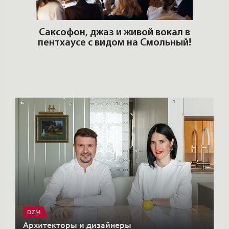
ОШИ.
Саксофон, джаз и живой вокал в
T
пентхаусе с видом на Смольный!
РО
Но
DZM
Архитекторы и дизайнеры