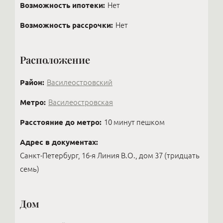
стильным новым ремонтом: сегодня их дефицит, и
Возможность ипотеки:
Нет
они стоят дороже, чем ожидает покупатель. Кто-
то на этом даже делает бизнес: покупает квартиру
Возможность рассрочки:
Нет
без ремонта, иногда делит её на две, делает
стильный ремонт и продаёт с прибылью —
Расположение
получая огромное наслаждение от созидания
вещей, которыми будут наслаждаться другие.
Район:
Василеостровский
Метро:
Василеостровская
Расстояние до метро:
10 минут пешком
Адрес в документах:
Санкт-Петербург, 16-я Линия В.О., дом 37 (тридцать
семь)
Дом