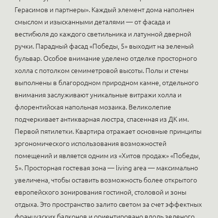
Герасимов и партнеры». Каждый элемент дома наполнен
смыслом и изысканными деталями — от фасада и
вестибюля до каждого светильника и латунной дверной
ручки. Парадный фасад «Победы, 5» выходит на зеленый
бульвар. Особое внимание уделено отделке просторного
холла с потолком семиметровой высоты. Полы и стены
выполнены в благородном природном камне, отдельного
внимания заслуживают уникальные витражи холла и
флорентийская напольная мозаика. Великолепие
подчеркивает антикварная люстра, спасенная из ДК им.
Первой пятилетки. Квартира отражает основные принципы
эргономического использования возможностей
помещений и является одним из «Хитов продаж» «Победы,
5». Просторная гостевая зона — living area — максимально
увеличена, чтобы оставить возможность более открытого
европейского зонирования гостиной, столовой и зоны
отдыха. Это пространство залито светом за счет эффектных
французских балконов и ориентировано вдоль зеленого