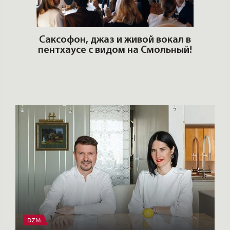
ОШИ.
Саксофон, джаз и живой вокал в
T
пентхаусе с видом на Смольный!
РО
Но
DZM