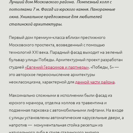
Лучший дом Московского района.
Помпезный холл с
потолками 7 м. Фасад из юрского камня. Панорамные
окна. Уникальное предложение для любителей
сталинской архитектуры.
Первый дом премиум-класса вблизи престижного
Московского проспекта, возведенный с помощью
технологий XXI века. Парадный фасад выходит на зеленый
бульвар улицы Победы. Архитектурный проект разработан
студией
«Евгений Герасимов и партнеры»
. «Победы, 5» —
это авторское переосмысление архитектуры
неоклассицизма, характерной для
данной части района
.
Максимально сложными в исполнении были фасад из
юрского мрамора, отделка холлов из травентина и
подземная парковка с автомобильными лифтами. На входе
с улицы установлены автоматические карусельные двери, а
напротив — монументальная стойка ресепшн из
натурального дуба в стиле сталинского ампира.