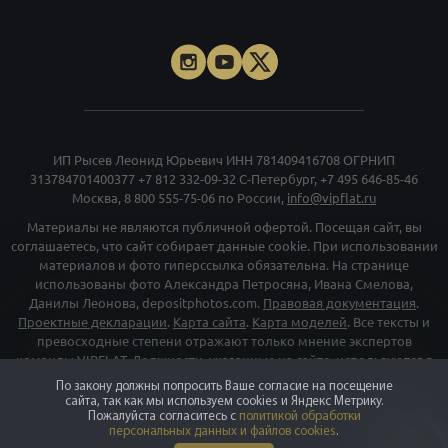
ИП Рысев Леонид Юрьевич ИНН 781409416708 ОГРНИП
313784701400377
+7 812 332-09-32
С-Петербург,
+7 495 646-85-46
Москва,
8 800 555-75-06
по России,
info@vipflat.ru
Материалы не являются публичной офертой. Посещая сайт, вы
соглашаетесь, что сайт собирает данные cookie. При использовании
материалов и фото гиперссылка обязательна. На странице
использованы фото Александра Петросяна, Ивана Смелова,
Данилы Леонова, depositphotos.com.
Правовая документация
.
Проектные декларации
.
Карта сайта
.
Карта моделей
. Все тексты и
превосходные степени отражают только мнение экспертов
команды VIPFLAT. Должности, указанные на сайте, используются в
информационных и маркетинговых целях. Для объектов в архиве
По закону должны попросить Ваше согласие на посещение
указаны последние цены, которые были в рекламе. Организация
сайта, так как мы используем cookies и Яндекс Метрику.
«Мета», и принадлежащие ей компании «Facebook» и «Instagram»,
Пожалуйста согласитесь с
политикой обработки
персональных данных и файлов cookies
.
признаны экстремискими и их деятельность запрещена на