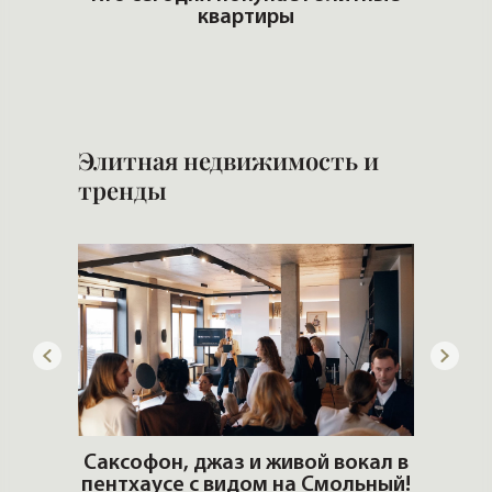
еры и
квартиры
Б
н
Элитная недвижимость и
тренды
ОШИ.
Саксофон, джаз и живой вокал в
T
пентхаусе с видом на Смольный!