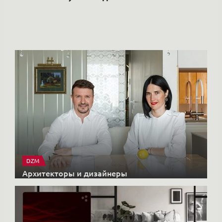
РО
Но
DZM
Архитекторы и дизайнеры