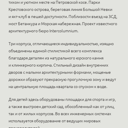
тихом и уютном месте на Петровской косе. Парки
Крестовского острова, береговая линия Большой Невки
и яхт-клуб в пешей доступности. Поблизости въезд на ЗСД,
мост Бетанкура и Морская набережная. Проект известного
архитектурного бюро Intercolumnium.
Три корпуса, отличающиеся индивидуальностью, изящно
объединены единой стилистикой всего комплекса
благодаря деталям из натурального юрского камня
и клинкерного кирпича. Стильный дизайн внутренних
дворов с малыми архитектурными формами, мощеные
дорожки образуют прекрасную прогулочную зону и ведут
на центральную площадь квартала со спуском к воде.
Для детей здесь оборудованы площадки для спорта и игр,
а также выстроен детский сад, обособленный как от улиц,
так и от жилых корпусов. Во всех инженерных системах
используется оборудование от ведущих мировых