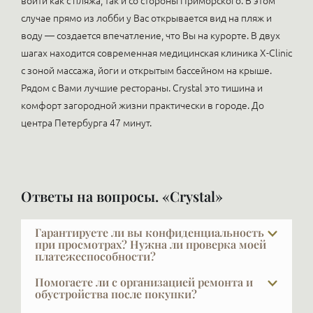
войти как с пляжа, так и со стороны Приморского. В этом
случае прямо из лобби у Вас открывается вид на пляж и
воду — создается впечатление, что Вы на курорте. В двух
шагах находится современная медицинская клиника X-Clinic
с зоной массажа, йоги и открытым бассейном на крыше.
Рядом с Вами лучшие рестораны. Crystal это тишина и
комфорт загородной жизни практически в городе. До
центра Петербурга 47 минут.
Ответы на вопросы. «Crystal»
Гарантируете ли вы конфиденциальность
при просмотрах? Нужна ли проверка моей
платежеспособности?
VIPFLAT 20 лет работает с VIP-клиентами. Они часто
Помогаете ли с организацией ремонта и
закрыты и не публичны — мы понимаем, что такое
обустройства после покупки?
конфиденциальность, и мы её обеспечиваем.