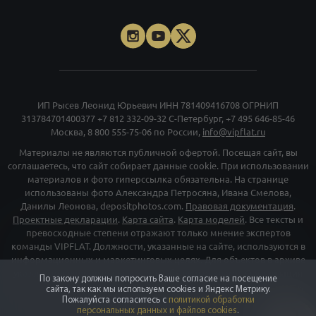
ИП Рысев Леонид Юрьевич ИНН 781409416708 ОГРНИП
313784701400377
+7 812 332-09-32
С-Петербург,
+7 495 646-85-46
Москва,
8 800 555-75-06
по России,
info@vipflat.ru
Материалы не являются публичной офертой. Посещая сайт, вы
соглашаетесь, что сайт собирает данные cookie. При использовании
материалов и фото гиперссылка обязательна. На странице
использованы фото Александра Петросяна, Ивана Смелова,
Данилы Леонова, depositphotos.com.
Правовая документация
.
Проектные декларации
.
Карта сайта
.
Карта моделей
. Все тексты и
превосходные степени отражают только мнение экспертов
команды VIPFLAT. Должности, указанные на сайте, используются в
информационных и маркетинговых целях. Для объектов в архиве
указаны последние цены, которые были в рекламе. Организация
По закону должны попросить Ваше согласие на посещение
«Мета», и принадлежащие ей компании «Facebook» и «Instagram»,
сайта, так как мы используем cookies и Яндекс Метрику.
признаны экстремискими и их деятельность запрещена на
Пожалуйста согласитесь с
политикой обработки
персональных данных и файлов cookies
.
территории РФ