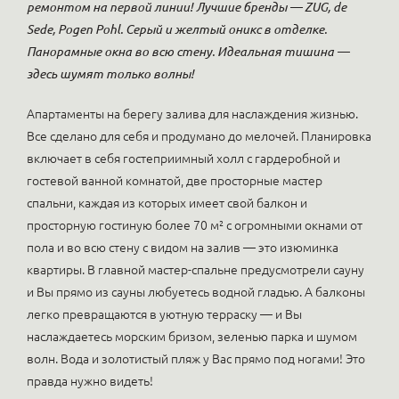
ремонтом на первой линии! Лучшие бренды — ZUG, de
Sede, Pogen Pohl. Серый и желтый оникс в отделке.
Панорамные окна во всю стену. Идеальная тишина —
здесь шумят только волны!
Апартаменты на берегу залива для наслаждения жизнью.
Все сделано для себя и продумано до мелочей. Планировка
включает в себя гостеприимный холл с гардеробной и
гостевой ванной комнатой, две просторные мастер
спальни, каждая из которых имеет свой балкон и
просторную гостиную более 70 м² с огромными окнами от
пола и во всю стену с видом на залив — это изюминка
квартиры. В главной мастер-спальне предусмотрели сауну
и Вы прямо из сауны любуетесь водной гладью. А балконы
легко превращаются в уютную терраску — и Вы
наслаждаетесь морским бризом, зеленью парка и шумом
волн. Вода и золотистый пляж у Вас прямо под ногами! Это
правда нужно видеть!