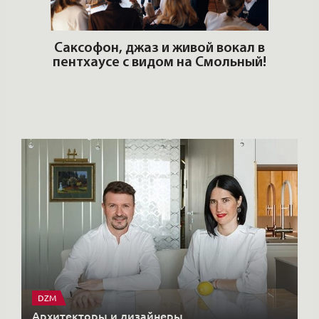
ОШИ.
Саксофон, джаз и живой вокал в
T
пентхаусе с видом на Смольный!
РО
Но
DZM
Архитекторы и дизайнеры