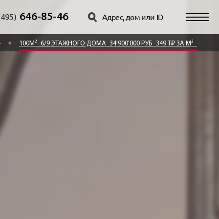
646-85-46
(495)
4
100М²
6/9 ЭТАЖНОГО ДОМА
34'900'000 РУБ
349 Т₽ ЗА М²