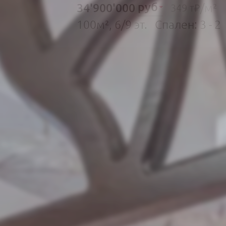
руб
34'900'000
/м²
349 т₽