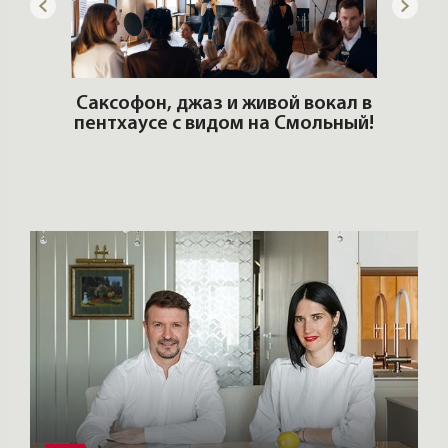
ОШИ.
Саксофон, джаз и живой вокал в
T
пентхаусе с видом на Смольный!
РО
Но