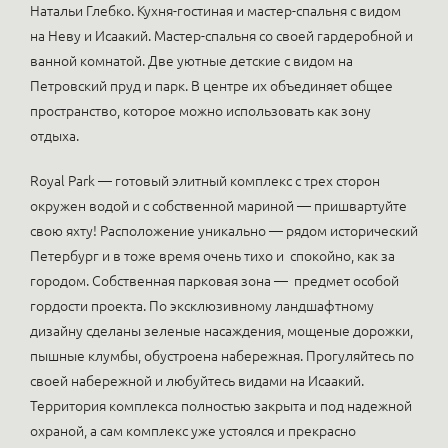
Натальи Глебко. Кухня-гостиная и мастер-спальня с видом
на Неву и Исаакий. Мастер-спальня со своей гардеробной и
ванной комнатой. Две уютные детские с видом на
Петровский пруд и парк. В центре их объединяет общее
пространство, которое можно использовать как зону
отдыха.
Royal Park — готовый элитный комплекс с трех сторон
окружен водой и с собственной мариной — пришвартуйте
свою яхту! Расположение уникально — рядом исторический
Петербург и в тоже время очень тихо и спокойно, как за
городом. Собственная парковая зона — предмет особой
гордости проекта. По эксклюзивному ландшафтному
дизайну сделаны зеленые насаждения, мощеные дорожки,
пышные клумбы, обустроена набережная. Прогуляйтесь по
своей набережной и любуйтесь видами на Исаакий.
Территория комплекса полностью закрыта и под надежной
охраной, а сам комплекс уже устоялся и прекрасно