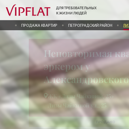
ДЛЯ ТРЕБОВАТЕЛЬНЫХ
К ЖИЗНИ ЛЮДЕЙ
ГЛАВНАЯ
ПРОДАЖА КВАРТИР
ПЕТРОГРАДСКИЙ РАЙОН
ЛИ
Неповторимая ква
эркером у
Александровского
ЖК «Лизы Чайкиной, 25»
Лизы Чайкиной ул., 25