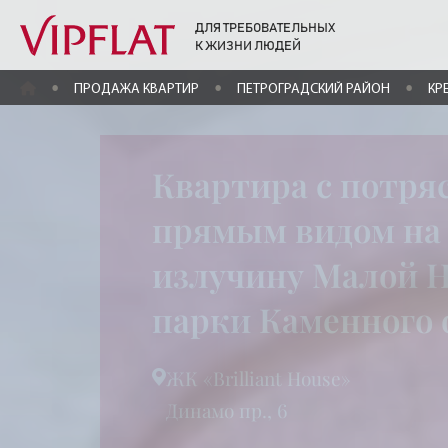
ДЛЯ ТРЕБОВАТЕЛЬНЫХ
К ЖИЗНИ ЛЮДЕЙ
ГЛАВНАЯ
ПРОДАЖА КВАРТИР
ПЕТРОГРАДСКИЙ РАЙОН
КР
Квартира с потр
прямым видом на
излучину Малой Н
парки Каменного 
ЖК «Brilliant House»
Динамо пр., 6