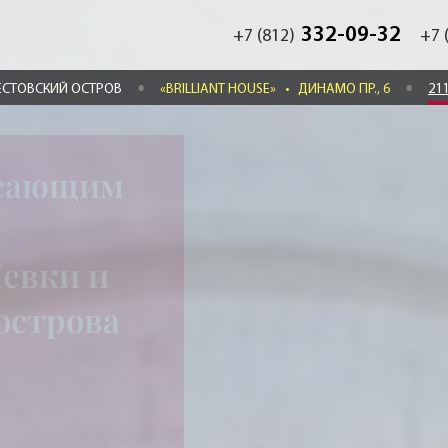
332-09-32
+7 (812)
+7 
ЕСТОВСКИЙ ОСТРОВ
«BRILLIANT HOUSE»
•
ДИНАМО ПР., 6
21
ясающим
евки и
острова