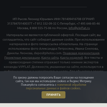
Проектные декларации
.
Карта сайта
.
Карта моделей
. Все тексты и
превосходные степени отражают только мнение экспертов
команды VIPFLAT. Должности, указанные на сайте, используются в
информационных и маркетинговых целях. Для объектов в архиве
указаны последние цены, которые были в рекламе. Организация
«Мета», и принадлежащие ей компании «Facebook» и «Instagram»,
признаны экстремискими и их деятельность запрещена на
территории РФ
©
vipflat.ru
2003-2026
По закону должны попросить Ваше согласие на посещение
сайта, так как мы используем cookies и Яндекс Метрику.
Пожалуйста согласитесь с
политикой обработки
персональных данных и файлов cookies
.
ПРИНЯТЬ