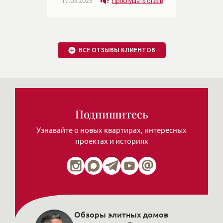
отзыв
Узнавайте о новых квартирах, интересных
проектах и историях
Обзоры элитных домов
и квартир от Леонида
Нажимая на кнопку, Вы соглашаетесь c
политикой сайта
ЧИТАТЬ MAX
ЧИТАТЬ ТЕЛЕГРАМ
Публикации в СМИ