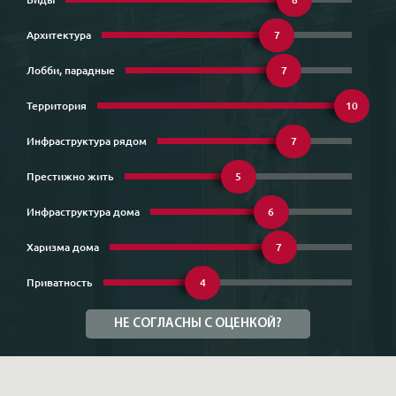
Архитектура
7
Лобби, парадные
7
Территория
10
Инфраструктура рядом
7
Престижно жить
5
Инфраструктура дома
6
Харизма дома
7
Приватность
4
НЕ СОГЛАСНЫ С ОЦЕНКОЙ?