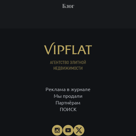
Реклама в журнале
Мы продали
Партнёрам
ПОИСК
ИП Рысев Леонид Юрьевич ИНН 781409416708 ОГРНИП
313784701400377
+7 812 332-09-32
С-Петербург,
+7 495 646-85-46
Москва,
8 800 555-75-06
по России,
info@vipflat.ru
Материалы не являются публичной офертой. Посещая сайт, вы
соглашаетесь, что сайт собирает данные cookie. При использовании
материалов и фото гиперссылка обязательна. На странице
использованы фото Александра Петросяна, Ивана Смелова,
Данилы Леонова, depositphotos.com.
Правовая документация
.