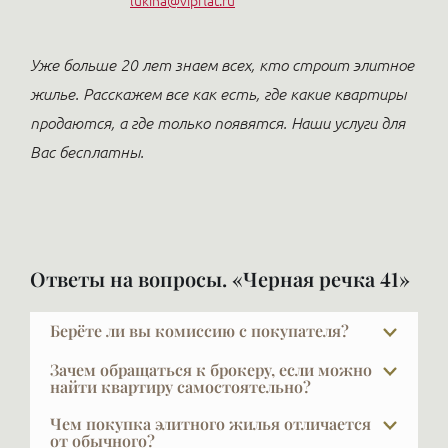
lukina@vipflat.ru
Уже больше 20 лет знаем всех, кто строит элитное
жилье. Расскажем все как есть, где какие квартиры
продаются, а где только появятся. Наши услуги для
Вас бесплатны.
Ответы на вопросы. «Черная речка 41»
Берёте ли вы комиссию с покупателя?
При покупке в новых проектах — нет. Наши услуги
Зачем обращаться к брокеру, если можно
для покупателя бесплатны, это стандартная
найти квартиру самостоятельно?
практика в профессиональном брокеридже
Показательный факт: строительные компании
Чем покупка элитного жилья отличается
элитной недвижимости. Наши клиенты в основном
продают через брокеров 50–75% квартир. Мы
от обычного?