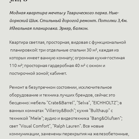
Модная квартира мечты у Таврического парка. Нью-
йоркский Шик. Стильный дорогой ремонт. Потолки 3,4м.
Идеальная планировка. Эркер, балкон.
Квартира светлая, просторная, видовая с функциональной
планировкой: три отдельные спальни 30 м², каждая из
которых имеет ванную комнату; огромная кухня-гостиная
110 м²; просторная гардеробная 40 м² с окном и
постирочной зоной; кабинет.
Ремонт в безупречном состоянии, исключительное
оборудование и техника лучших брендов, сейчас это
бесценно: мебель "Crate&Barrel", "Selva", "EICHHOLTZ"; в
ванных комнатах "Villeroy&Boch"; кухня "Bulthaup" с
техникой "Miele"; аудио и видеотехника "Bang&Olufsen";
свет "Visual Comfort", "Ralph Lauren". Все новые
коммуникации, заменены перекрытия на железобетонные,