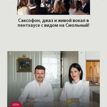
ОШИ.
Саксофон, джаз и живой вокал в
T
пентхаусе с видом на Смольный!
РО
Но
DZM