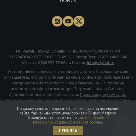
ПОИСК
ИП Рысев Леонид Юрьевич ИНН 781409416708 ОГРНИП
313784701400377
+7 812 332-09-32
С-Петербург,
+7 495 646-85-46
Москва,
8 800 555-75-06
по России,
info@vipflat.ru
Материалы не являются публичной офертой. Посещая сайт, вы
соглашаетесь, что сайт собирает данные cookie. При использовании
материалов и фото гиперссылка обязательна. На странице
использованы фото Александра Петросяна, Ивана Смелова,
Данилы Леонова, depositphotos.com.
Правовая документация
.
Проектные декларации
.
Карта сайта
.
Карта моделей
. Все тексты и
превосходные степени отражают только мнение экспертов
По закону должны попросить Ваше согласие на посещение
команды VIPFLAT. Должности, указанные на сайте, используются в
сайта, так как мы используем cookies и Яндекс Метрику.
информационных и маркетинговых целях. Для объектов в архиве
Пожалуйста согласитесь с
политикой обработки
персональных данных и файлов cookies
.
указаны последние цены, которые были в рекламе. Организация
«Мета», и принадлежащие ей компании «Facebook» и «Instagram»,
ПРИНЯТЬ
признаны экстремискими и их деятельность запрещена на