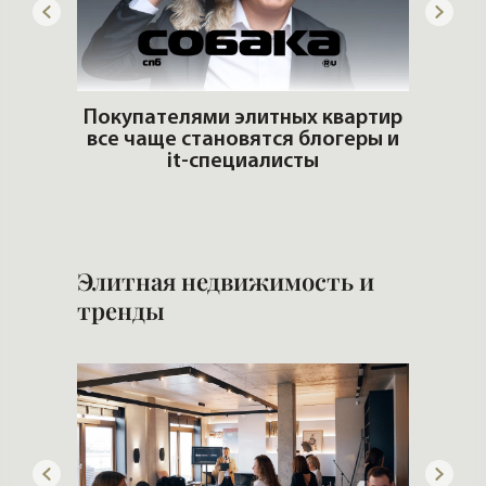
ит
Покупателями элитных квартир
все чаще становятся блогеры и
Б
it-специалисты
н
Элитная недвижимость и
тренды